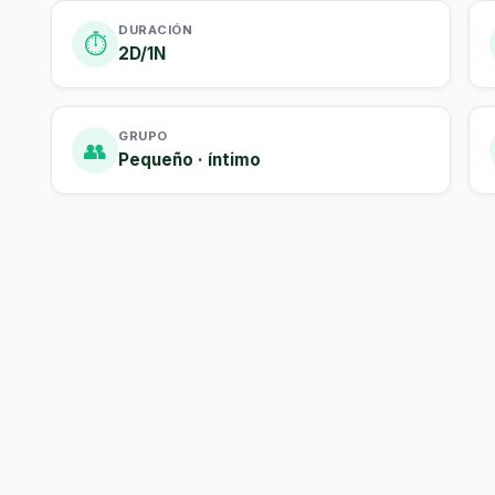
DURACIÓN
⏱️
2D/1N
GRUPO
👥
Pequeño · íntimo