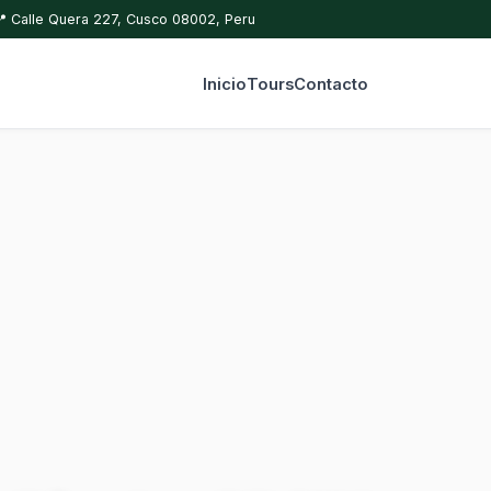
📍 Calle Quera 227, Cusco 08002, Peru
Inicio
Tours
Contacto