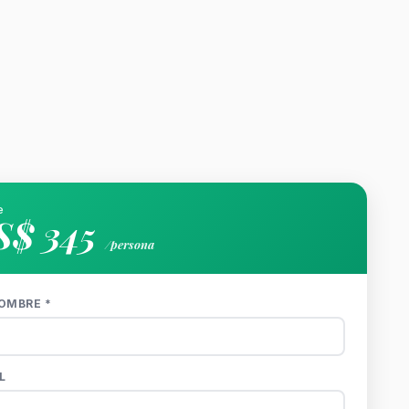
e
S$ 345
/persona
OMBRE *
L