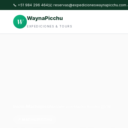
📞 +51 984 296 464
✉️
reservas@expedicioneswaynapicchu.com
WaynaPicchu
W
EXPEDICIONES & TOURS
Inicio
Machupicchu
›
›
Valle con Machu Picchu 2D/1N
📍 MACHUPICCHU