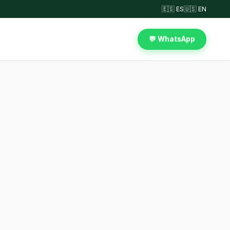
🇪🇸 ES
🇺🇸 EN
💬 WhatsApp