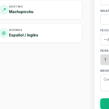
DESTINO
📍
WHAT
Machupicchu
IDIOMAS
FECH
🌐
Español / Inglés
PER
MENS