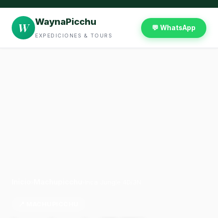
WaynaPicchu
W
💬 WhatsApp
EXPEDICIONES & TOURS
Inicio
Machupicchu
›
›
Inca Jungle 4D/3N
📍 MACHUPICCHU