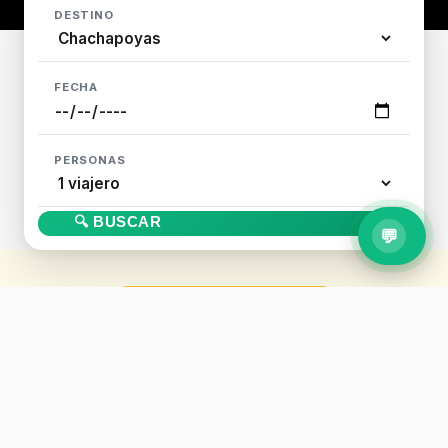
DESTINO
FECHA
PERSONAS
🔍 BUSCAR
💬
🌝 FIESTAS DEL CUSCO
Proximas festividades
Vive las tradiciones milenarias del Cusco. Reserva tu
lugar con anticipacion.