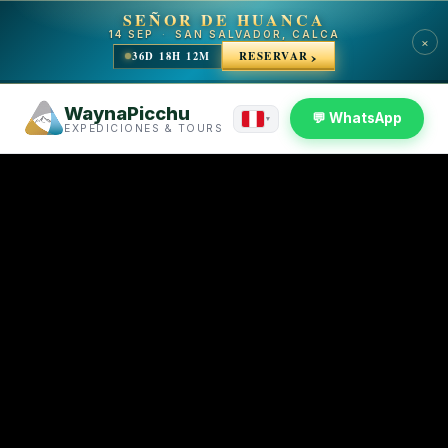
SEÑOR DE HUANCA
14 SEP
·
SAN SALVADOR, CALCA
×
36D 18H 12M
RESERVAR
WaynaPicchu
💬 WhatsApp
▾
EXPEDICIONES & TOURS