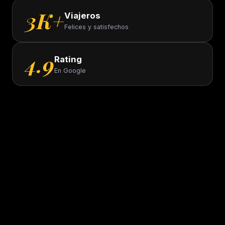
3K+
Viajeros
Felices y satisfechos
4.9
Rating
En Google