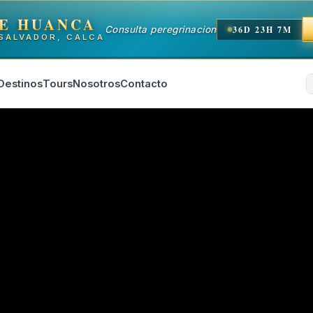
E HUANCA
Consulta peregrinacion
36D 23H 7M
SALVADOR, CALCA
Destinos
Tours
Nosotros
Contacto