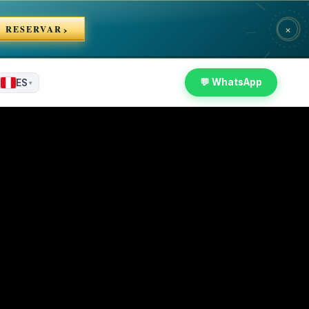
×
RESERVAR
💬 WhatsApp
ES
▾