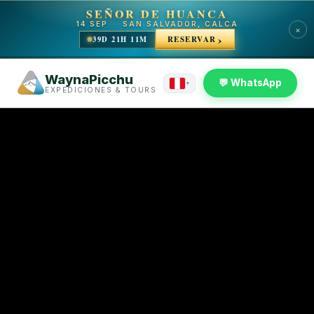
SEÑOR DE HUANCA
14 SEP
·
SAN SALVADOR, CALCA
×
39D 21H 11M
RESERVAR
WaynaPicchu
💬 WhatsApp
▾
EXPEDICIONES & TOURS